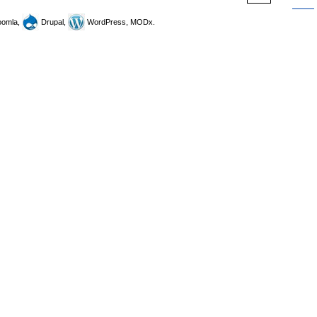
omla,
Drupal,
WordPress, MODx.