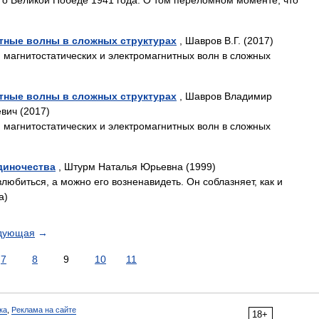
– о Великой Победе 1941 года. О том переломном моменте, что
итные волны в сложных структурах
, Шавров В.Г. (2017)
агнитостатических и электромагнитных волн в сложных
итные волны в сложных структурах
, Шавров Владимир
вич (2017)
агнитостатических и электромагнитных волн в сложных
диночества
, Штурм Наталья Юрьевна (1999)
юбиться, а можно его возненавидеть. Он соблазняет, как и
а)
дующая
→
7
8
9
10
11
ка
,
Реклама на сайте
18+