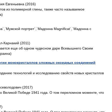
ния Евгеньевна (2016)
тов из полимерной глины, также часто называемое
а)
`,`Мужской портрет`,`Мадонна Magnificat`,`Мадонна с
л-Карнакий (2011)
ывается еще об одном чудесном даре Всевышнего Своим
краина)
огии монокристаллов сложных оксидных соединений
зданию технологий и исследованию свойств новых кристаллов
севолодович (2017)
- о Великой Победе 1941 года. О том переломном моменте, что
7)