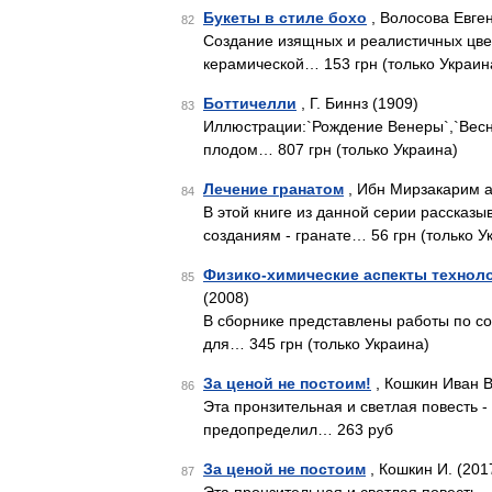
Букеты в стиле бохо
, Волосова Евге
82
Создание изящных и реалистичных цве
керамической… 153 грн (только Украин
Боттичелли
, Г. Биннз (1909)
83
Иллюстрации:`Рождение Венеры`,`Весна
плодом… 807 грн (только Украина)
Лечение гранатом
, Ибн Мирзакарим а
84
В этой книге из данной серии рассказ
созданиям - гранате… 56 грн (только У
Физико-химические аспекты технол
85
(2008)
В сборнике представлены работы по со
для… 345 грн (только Украина)
За ценой не постоим!
, Кошкин Иван В
86
Эта пронзительная и светлая повесть 
предопределил… 263 руб
За ценой не постоим
, Кошкин И. (201
87