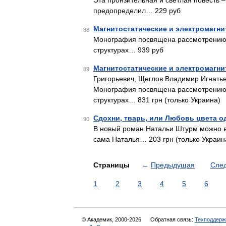
Эта пронзительная и светлая повесть 
предопределил… 229 руб
Магнитостатические и электромагн
88
Монография посвящена рассмотрению м
структурах… 939 руб
Магнитостатические и электромагн
89
Григорьевич, Щеглов Владимир Игнатье
Монография посвящена рассмотрению м
структурах… 831 грн (только Украина)
Сдохни, тварь, или Любовь цвета о
90
В новый роман Натальи Штурм можно вл
сама Наталья… 203 грн (только Украин
Страницы
←
Предыдущая
Сле
1
2
3
4
5
6
© Академик, 2000-2026
Обратная связь:
Техподдерж