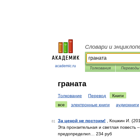
Словари и энциклоп
academic.ru
Толкования
Переводы
граната
Толкование
Перевод
Книги
все
электронные книги
аудиокниги
За ценой не постоим!
, Кошкин И. (20
81
Эта пронзительная и светлая повесть 
предопределил… 234 руб